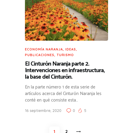
ECONOMÍA NARANJA
,
IDEAS
,
PUBLICACIONES
,
TURISMO
El Cinturón Naranja parte 2.
Intervenciones en infraestructura,
la base del Cinturón.
En la parte número 1 de esta serie de
artículos acerca del Cinturón Naranja les
conté en qué consiste esta…
16 septiembre, 2020
0
5
Paginación
PAGE
1
PAGE
2
>