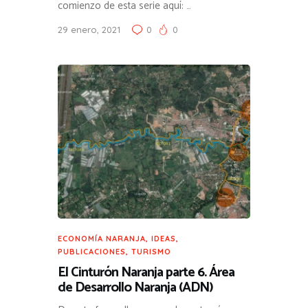
comienzo de esta serie aquí: …
29 enero, 2021
0
0
ECONOMÍA NARANJA
,
IDEAS
,
PUBLICACIONES
,
TURISMO
El Cinturón Naranja parte 6. Área
de Desarrollo Naranja (ADN)