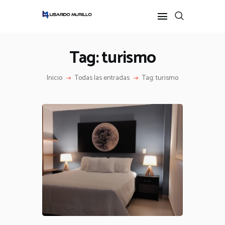
Tag: turismo
INICIO
Inicio
Todas las entradas
Tag: turismo
PERFIL
ALL POSTS
IDEAS
PODCAST