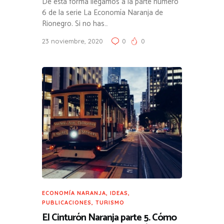
De esta forma llegamos a la parte número
6 de la serie La Economía Naranja de
Rionegro. Si no has…
23 noviembre, 2020
0
0
ECONOMÍA NARANJA
,
IDEAS
,
PUBLICACIONES
,
TURISMO
El Cinturón Naranja parte 5. Cómo