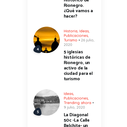
Histórico de
Rionegro.
¿Qué vamos a
hacer?
Historia
,
Ideas
,
Publicaciones
,
Turismo
26 julio,
2020
5 iglesias
históricas de
Rionegro, un
activo de la
ciudad para el
turismo
Ideas
,
Publicaciones
,
Trending ahora
9 julio, 2020
La Diagonal
50c -La Calle
Belchite- un