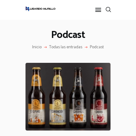
Podcast
INICIO
Inicio
Todas las entradas
Podcast
PERFIL
ALL POSTS
IDEAS
PODCAST