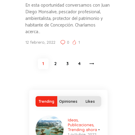
En esta oportunidad conversamos con Juan
Diego Monsalve, pescador profesional,
ambientalista, protector del patrimonio y
habitante de Concepción. Charlamos
acerca…
12 febrero, 2022
0
1
Paginación
PAGE
1
PAGE
2
PAGE
3
PAGE
4
>
de
entradas
Trending
Opiniones
Likes
Ideas
,
Publicaciones
,
Trending ahora
1 octubre, 2022