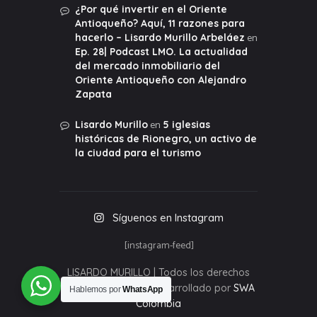
¿Por qué invertir en el Oriente
Antioqueño? Aquí, 11 razones para
en
hacerlo – Lisardo Murillo Arbeláez
Ep. 28| Podcast LMO. La actualidad
del mercado inmobiliario del
Oriente Antioqueño con Alejandro
Zapata
en
Lisardo Murillo
5 iglesias
históricas de Rionegro, un activo de
la ciudad para el turismo
Síguenos en Instagram
[instagram-feed]
LISARDO MURILLO | Todos los derechos
reservados 2020 | Desarrollado por
SWA
Hablemos por
WhatsApp
Colombia