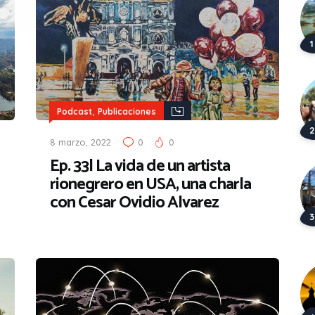
,
Podcast
Publicaciones
8 marzo, 2022
0
0
Ep. 33| La vida de un artista
rionegrero en USA, una charla
con Cesar Ovidio Alvarez