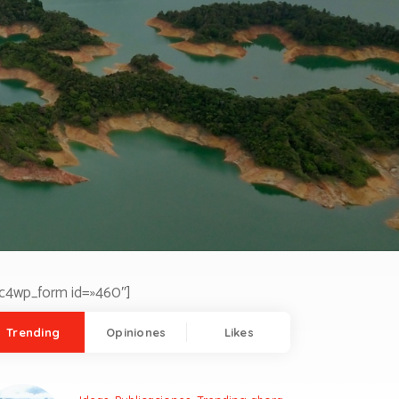
c4wp_form id=»460″]
Trending
Opiniones
Likes