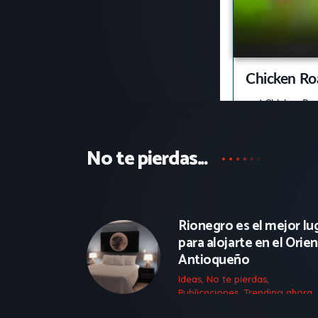
No te pierdas...
15 razones por las cuale
Rionegro es el mejor lu
para alojarte en el Orie
Antioqueño
Ideas
,
No te pierdas
,
Publicaciones
,
Trending ahora
,
Turismo
17 marzo, 2023