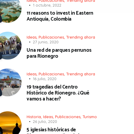
Ideas
,
Publicaciones
,
Trending ahora
1 octubre, 2022
11 reasons to invest in Eastern
Antioquia, Colombia
Ideas
,
Publicaciones
,
Trending ahora
27 junio, 2020
Una red de parques perrunos
para Rionegro
Ideas
,
Publicaciones
,
Trending ahora
16 julio, 2020
19 tragedias del Centro
Histórico de Rionegro. ¿Qué
vamos a hacer?
Historia
,
Ideas
,
Publicaciones
,
Turismo
26 julio, 2020
5 iglesias históricas de