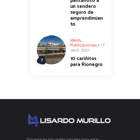
pantanoso a
un sendero
seguro de
emprendimien
to
Ideas
,
Publicaciones
17
abril, 2021
10 cariñitos
para Rionegro
Sígueme en mis redes sociales para estar