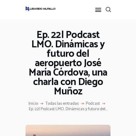
Ep. 22| Podcast
LMO. Dinámicas y
INICIO
futuro del
PERFIL
ALL POSTS
aeropuerto José
IDEAS
María Córdova, una
PODCAST
charla con Diego
Muñoz
Inicio
Todas las entradas
Podcast
Ep. 22| Podcast LMO. Dinámicas y futuro del...