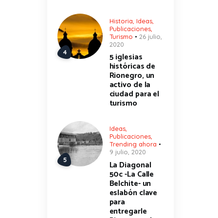
Historia
,
Ideas
,
Publicaciones
,
Turismo
26 julio,
2020
5 iglesias
históricas de
Rionegro, un
activo de la
ciudad para el
turismo
Ideas
,
Publicaciones
,
Trending ahora
9 julio, 2020
La Diagonal
50c -La Calle
Belchite- un
eslabón clave
para
entregarle