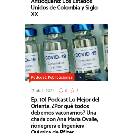
Antioqueño: Los Estados
Unidos de Colombia y Siglo
XX
,
Podcast
Publicaciones
13 abril, 2021
0
8
Ep. 10| Podcast Lo Mejor del
Oriente. ¿Por qué todos
debemos vacunarnos? Una
charla con Ana María Ovalle,
rionegrera e Ingeniera
Química de Pfizer