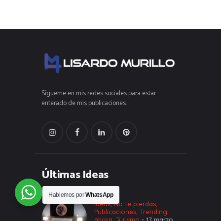
Sígueme en mis redes sociales para estar
enterado de mis publicaciones.
Últimas Ideas
Hablemos por
WhatsApp
Ideas
,
No te pierdas
,
Publicaciones
,
Trending
ahora
,
Turismo
17 marzo,