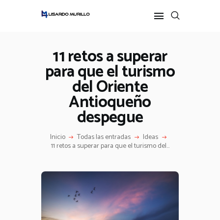
11 retos a superar
para que el turismo
INICIO
del Oriente
PERFIL
ALL POSTS
Antioqueño
IDEAS
despegue
PODCAST
Inicio
Todas las entradas
Ideas
11 retos a superar para que el turismo del...