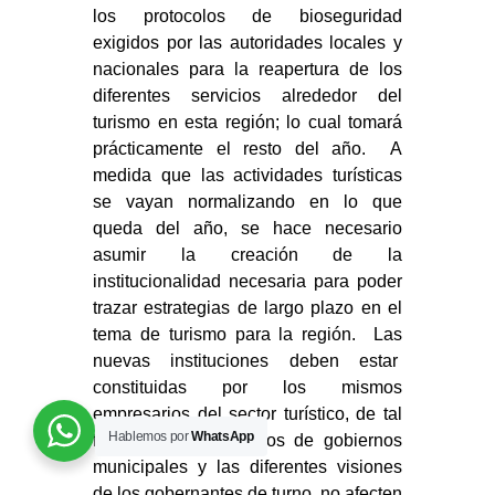
los protocolos de bioseguridad
exigidos por las autoridades locales y
nacionales para la reapertura de los
diferentes servicios alrededor del
turismo en esta región; lo cual tomará
prácticamente el resto del año. A
medida que las actividades turísticas
se vayan normalizando en lo que
queda del año, se hace necesario
asumir la creación de la
institucionalidad necesaria para poder
trazar estrategias de largo plazo en el
tema de turismo para la región. Las
nuevas instituciones deben estar
constituidas por los mismos
empresarios del sector turístico, de tal
Hablemos por
WhatsApp
forma que los cambios de gobiernos
municipales y las diferentes visiones
de los gobernantes de turno, no afecten