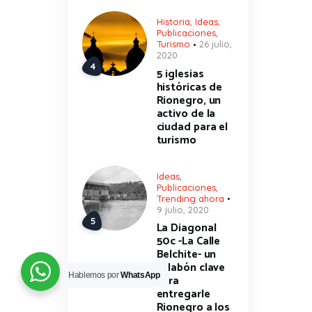
Historia
,
Ideas
,
Publicaciones
,
Turismo
26 julio,
2020
5 iglesias
históricas de
Rionegro, un
activo de la
ciudad para el
turismo
Ideas
,
Publicaciones
,
Trending ahora
9 julio, 2020
La Diagonal
50c -La Calle
Belchite- un
eslabón clave
Hablemos por
WhatsApp
para
entregarle
Rionegro a los