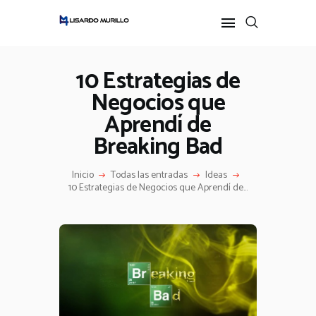
10 Estrategias de
Negocios que
INICIO
Aprendí de
PERFIL
ALL POSTS
Breaking Bad
IDEAS
Inicio
Todas las entradas
Ideas
PODCAST
10 Estrategias de Negocios que Aprendí de...