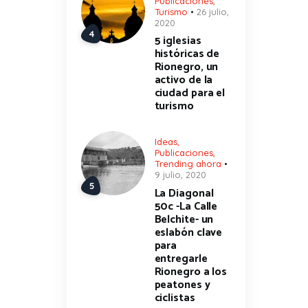
Publicaciones
,
Turismo
26 julio,
2020
5 iglesias
históricas de
Rionegro, un
activo de la
ciudad para el
turismo
Ideas
,
Publicaciones
,
Trending ahora
9 julio, 2020
La Diagonal
50c -La Calle
Belchite- un
eslabón clave
para
entregarle
Rionegro a los
peatones y
ciclistas