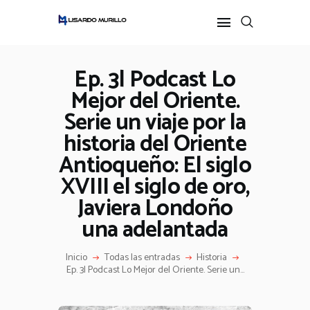
Ep. 3| Podcast Lo
Mejor del Oriente.
INICIO
Serie un viaje por la
PERFIL
ALL POSTS
historia del Oriente
IDEAS
Antioqueño: El siglo
PODCAST
XVIII el siglo de oro,
Javiera Londoño
una adelantada
Inicio
Todas las entradas
Historia
Ep. 3| Podcast Lo Mejor del Oriente. Serie un...