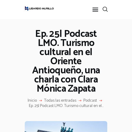
Ep. 25| Podcast
LMO. Turismo
INICIO
cultural en el
PERFIL
ALL POSTS
Oriente
IDEAS
Antioqueño, una
PODCAST
charla con Clara
Mónica Zapata
Inicio
Todas las entradas
Podcast
Ep. 25| Podcast LMO. Turismo cultural en el...