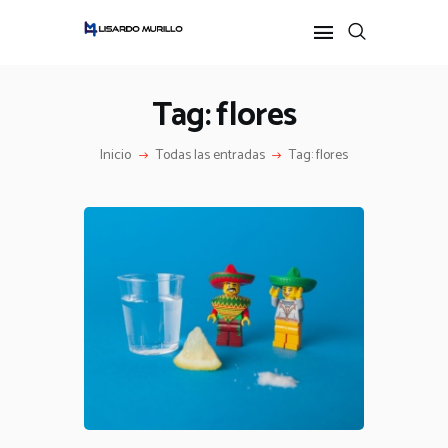
Tag: flores
INICIO
Inicio
Todas las entradas
Tag: flores
PERFIL
ALL POSTS
IDEAS
PODCAST