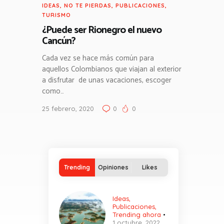
IDEAS
,
NO TE PIERDAS
,
PUBLICACIONES
,
TURISMO
¿Puede ser Rionegro el nuevo
Cancún?
Cada vez se hace más común para
aquellos Colombianos que viajan al exterior
a disfrutar de unas vacaciones, escoger
como…
25 febrero, 2020
0
0
Trending
Opiniones
Likes
Ideas
,
Publicaciones
,
Trending ahora
1 octubre, 2022