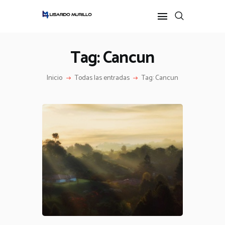
Tag: Cancun
INICIO
Inicio
Todas las entradas
Tag: Cancun
PERFIL
ALL POSTS
IDEAS
PODCAST