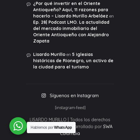
¿Por qué invertir en el Oriente
Antioqueño? Aquí, 11 razones para
en
hacerlo – Lisardo Murillo Arbeláez
Ep. 28| Podcast LMO. La actualidad
del mercado inmobiliario del
Oriente Antioqueño con Alejandro
Zapata
en
Lisardo Murillo
5 iglesias
históricas de Rionegro, un activo de
la ciudad para el turismo
Síguenos en Instagram
[instagram-feed]
LISARDO MURILLO | Todos los derechos
reservados 2020 | Desarrollado por
SWA
Hablemos por
WhatsApp
Colombia