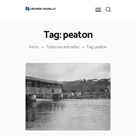
Tag: peaton
INICIO
Inicio
Todas las entradas
Tag: peaton
PERFIL
ALL POSTS
IDEAS
PODCAST